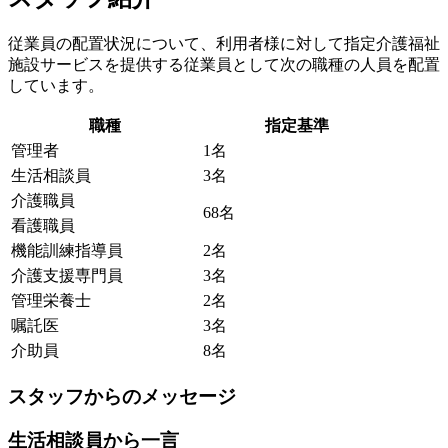
従業員の配置状況について、利用者様に対して指定介護福祉
施設サービスを提供する従業員として次の職種の人員を配置
しています。
職種
指定基準
管理者
1名
生活相談員
3名
介護職員
68名
看護職員
機能訓練指導員
2名
介護支援専門員
3名
管理栄養士
2名
嘱託医
3名
介助員
8名
スタッフからのメッセージ
生活相談員から一言