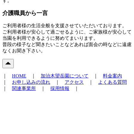
す。
介護職員から一言
ご利用者様の生活全般を支援させていただいております。
ご利用者様が安心して過ごせるように、ご家族様が安心して
当園を利用できるように努めてまいります。
普段の様子など聞きたいことなどあれば面会の時などに遠慮
なくお聞き下さい。
｜
HOME
｜
加治木望岳園について
｜
料金案内
｜
お申し込みの流れ
｜
アクセス
｜
よくある質問
｜
関連事業所
｜
採用情報
｜